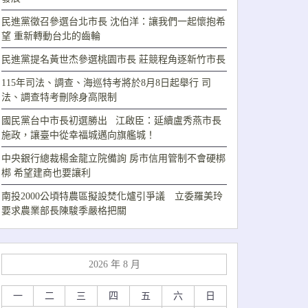
民進黨徵召參選台北市長 沈伯洋：讓我們一起懷抱希
望 重新轉動台北的齒輪
民進黨提名黃世杰參選桃園市長 莊競程角逐新竹市長
115年司法、調查、海巡特考將於8月8日起舉行 司
法、調查特考刪除身高限制
國民黨台中市長初選勝出 江啟臣：延續盧秀燕市長
施政，讓臺中從幸福城邁向旗艦城！
中央銀行總裁楊金龍立院備詢 房市信用管制不會硬梆
梆 希望建商也要讓利
南投2000公頃特農區擬設焚化爐引爭議 立委羅美玲
要求農業部長陳駿季嚴格把關
2026 年 8 月
一
二
三
四
五
六
日