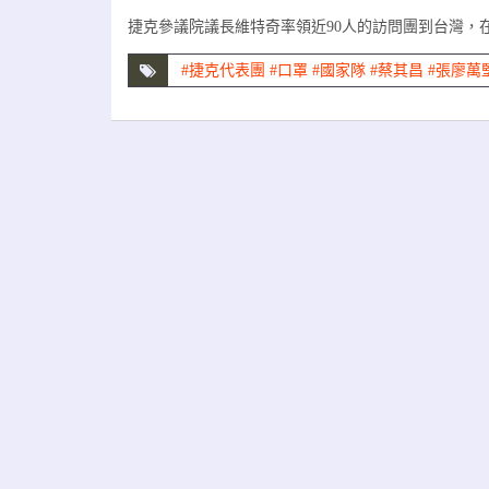
捷克參議院議長維特奇率領近90人的訪問團到台灣，
#捷克代表團 #口罩 #國家隊 #蔡其昌 #張廖萬