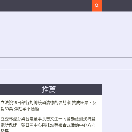
Search
推薦
立法院19日舉行對總統賴清德的彈劾案 贊成56票、反
對50票 彈劾案不通過
立委林淑芬與台電董事長曾文生一同會勘蘆洲溪墘變
電所改建 朝日照中心與托幼等複合式活動中心方向
發展