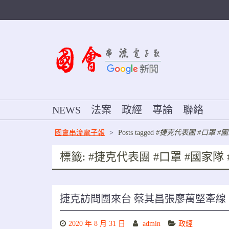
Skip
to
content
NEWS
法案
政經
專論
聯絡
國會串流電子報
>
Posts tagged
#捷克代表團 #口罩 #
標籤:
#捷克代表團 #口罩 #國家隊
捷克訪問團來台 蔡其昌張廖萬堅牽線
2020 年 8 月 31 日
admin
政經