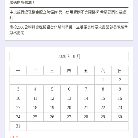
城邁向旗艦城！
中央銀行總裁楊金龍立院備詢 房市信用管制不會硬梆梆 希望建商也要讓
利
南投2000公頃特農區擬設焚化爐引爭議 立委羅美玲要求農業部長陳駿季
嚴格把關
2026 年 8 月
一
二
三
四
五
六
日
1
2
3
4
5
6
7
8
9
10
11
12
13
14
15
16
17
18
19
20
21
22
23
24
25
26
27
28
29
30
31