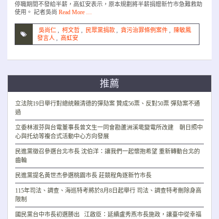
停職期間不發給半薪，高虹安表示，原本規劃將半薪捐贈新竹市急難救助
使用。 記者吳尚
Read More …
吳尚仁
,
柯文哲
,
民眾黨捐款
,
貪污治罪條例案件
,
陳敏鳳
發言人
,
高虹安
推薦
立法院19日舉行對總統賴清德的彈劾案 贊成56票、反對50票 彈劾案不通
過
立委林淑芬與台電董事長曾文生一同會勘蘆洲溪墘變電所改建 朝日照中
心與托幼等複合式活動中心方向發展
民進黨徵召參選台北市長 沈伯洋：讓我們一起懷抱希望 重新轉動台北的
齒輪
民進黨提名黃世杰參選桃園市長 莊競程角逐新竹市長
115年司法、調查、海巡特考將於8月8日起舉行 司法、調查特考刪除身高
限制
國民黨台中市長初選勝出 江啟臣：延續盧秀燕市長施政，讓臺中從幸福