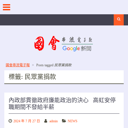
Skip
to
content
Search
國會串流電子報
>
Posts tagged
民眾黨捐款
標籤:
民眾黨捐款
內政部貫徹政府廉能政治的決心 高虹安停
職期間不發給半薪
2024 年 7 月 27 日
admin
NEWS