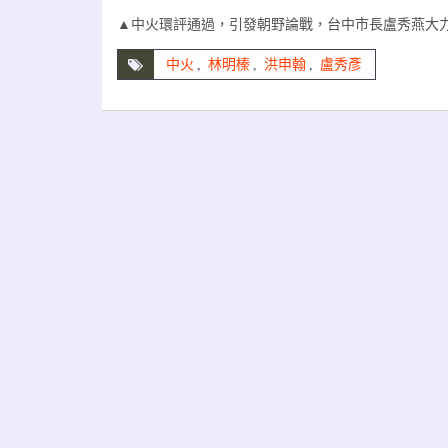
▲中火環評通過，引發朝野論戰，台中市長盧秀燕大
中火
,
林明榛
,
洪申翰
,
盧秀彥