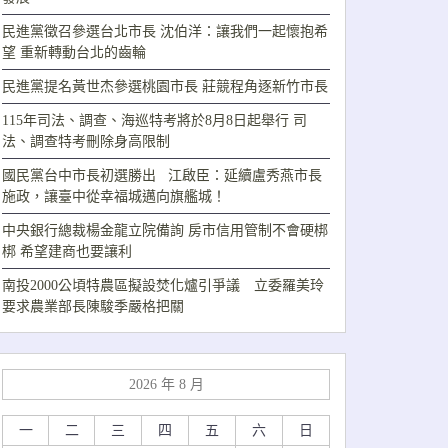
民進黨徵召參選台北市長 沈伯洋：讓我們一起懷抱希
望 重新轉動台北的齒輪
民進黨提名黃世杰參選桃園市長 莊競程角逐新竹市長
115年司法、調查、海巡特考將於8月8日起舉行 司
法、調查特考刪除身高限制
國民黨台中市長初選勝出 江啟臣：延續盧秀燕市長
施政，讓臺中從幸福城邁向旗艦城！
中央銀行總裁楊金龍立院備詢 房市信用管制不會硬梆
梆 希望建商也要讓利
南投2000公頃特農區擬設焚化爐引爭議 立委羅美玲
要求農業部長陳駿季嚴格把關
2026 年 8 月
一
二
三
四
五
六
日