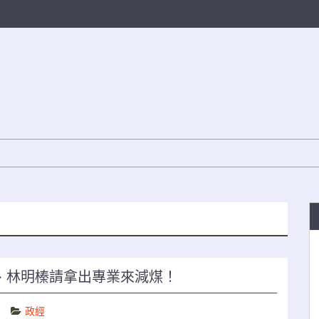
燕、林明榛請拿出專業來減煤！
政經