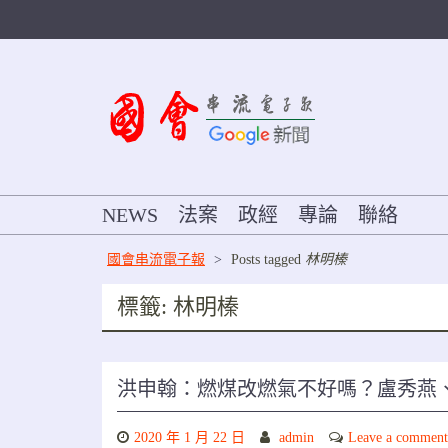
Skip
to
content
NEWS
法案
政經
專論
聯絡
國會串流電子報
>
Posts tagged
林明榛
標籤:
林明榛
洪申翰：燃煤改燃氣不好嗎？盧秀
2020 年 1 月 22 日
admin
Leave a comment