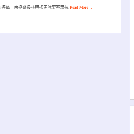
力抨擊，南投縣長林明榛更說要率眾抗
Read More …