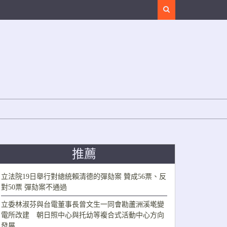
Search
推薦
立法院19日舉行對總統賴清德的彈劾案 贊成56票、反
對50票 彈劾案不通過
立委林淑芬與台電董事長曾文生一同會勘蘆洲溪墘變
電所改建 朝日照中心與托幼等複合式活動中心方向
發展