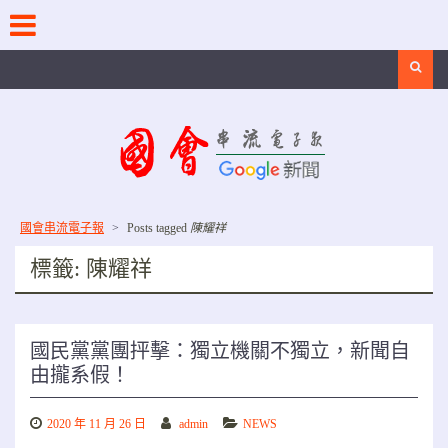
Skip
to
content
Search
國會串流電子報
>
Posts tagged
陳耀祥
標籤:
陳耀祥
國民黨黨團抨擊：獨立機關不獨立，新聞自
由攏系假！
2020 年 11 月 26 日
admin
NEWS