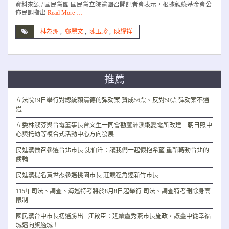
資料來源 / 國民黨團 國民黨立院黨團召開記者會表示，根據親綠基金會公
佈民調指出
Read More …
林為洲
,
鄭麗文
,
陳玉珍
,
陳耀祥
推薦
立法院19日舉行對總統賴清德的彈劾案 贊成56票、反對50票 彈劾案不通
過
立委林淑芬與台電董事長曾文生一同會勘蘆洲溪墘變電所改建 朝日照中
心與托幼等複合式活動中心方向發展
民進黨徵召參選台北市長 沈伯洋：讓我們一起懷抱希望 重新轉動台北的
齒輪
民進黨提名黃世杰參選桃園市長 莊競程角逐新竹市長
115年司法、調查、海巡特考將於8月8日起舉行 司法、調查特考刪除身高
限制
國民黨台中市長初選勝出 江啟臣：延續盧秀燕市長施政，讓臺中從幸福
城邁向旗艦城！