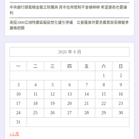
中央銀行總裁楊金龍立院備詢 房市信用管制不會硬梆梆 希望建商也要讓
利
南投2000公頃特農區擬設焚化爐引爭議 立委羅美玲要求農業部長陳駿季
嚴格把關
2026 年 8 月
一
二
三
四
五
六
日
1
2
3
4
5
6
7
8
9
10
11
12
13
14
15
16
17
18
19
20
21
22
23
24
25
26
27
28
29
30
31
« 5 月