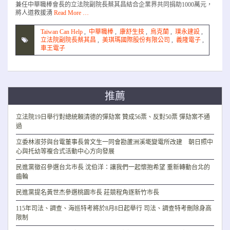
兼任中華職棒會長的立法院副院長蔡其昌結合企業界共同捐助1000萬元，
將人道救援湧
Read More …
Taiwan Can Help
,
中華職棒
,
康舒生技
,
烏克蘭
,
璞永建設
,
立法院副院長蔡其昌
,
美琪瑪國際股份有限公司
,
義隆電子
,
車王電子
推薦
立法院19日舉行對總統賴清德的彈劾案 贊成56票、反對50票 彈劾案不通
過
立委林淑芬與台電董事長曾文生一同會勘蘆洲溪墘變電所改建 朝日照中
心與托幼等複合式活動中心方向發展
民進黨徵召參選台北市長 沈伯洋：讓我們一起懷抱希望 重新轉動台北的
齒輪
民進黨提名黃世杰參選桃園市長 莊競程角逐新竹市長
115年司法、調查、海巡特考將於8月8日起舉行 司法、調查特考刪除身高
限制