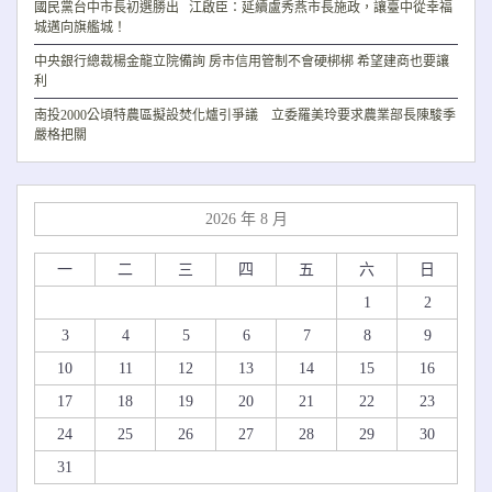
國民黨台中市長初選勝出 江啟臣：延續盧秀燕市長施政，讓臺中從幸福
城邁向旗艦城！
中央銀行總裁楊金龍立院備詢 房市信用管制不會硬梆梆 希望建商也要讓
利
南投2000公頃特農區擬設焚化爐引爭議 立委羅美玲要求農業部長陳駿季
嚴格把關
2026 年 8 月
一
二
三
四
五
六
日
1
2
3
4
5
6
7
8
9
10
11
12
13
14
15
16
17
18
19
20
21
22
23
24
25
26
27
28
29
30
31