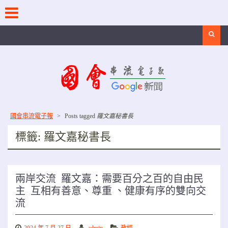
Skip
to
content
Search
國會串流電子報
>
Posts tagged
羅文嘉秘書長
標籤:
羅文嘉秘書長
兩岸交流 羅文嘉：需要百分之百的自由民
主 互相有善意、尊重 、健康有序的雙向交
流