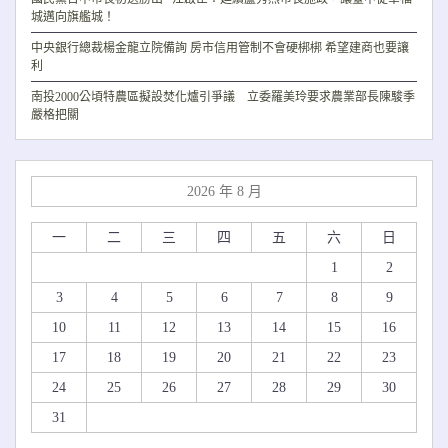
城邁向旗艦城！
中央銀行總裁楊金龍立院備詢 房市信用管制不會硬梆梆 希望建商也要讓
利
南投2000公頃特農區擬設焚化爐引爭議 立委羅美玲要求農業部長陳駿季
嚴格把關
2026 年 8 月
一
二
三
四
五
六
日
1
2
3
4
5
6
7
8
9
10
11
12
13
14
15
16
17
18
19
20
21
22
23
24
25
26
27
28
29
30
31