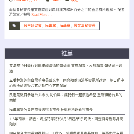
2024 年 7 月 27 日
admin
政經
海基會秘書長羅文嘉歡迎對岸對我方釋出百分之百的善意有所理解。 記者
游榮富／報導
Read More …
台生研習會
,
民進黨
,
海基會
,
羅文嘉秘書長
推薦
立法院19日舉行對總統賴清德的彈劾案 贊成56票、反對50票 彈劾案不通
過
立委林淑芬與台電董事長曾文生一同會勘蘆洲溪墘變電所改建 朝日照中
心與托幼等複合式活動中心方向發展
民進黨徵召參選台北市長 沈伯洋：讓我們一起懷抱希望 重新轉動台北的
齒輪
民進黨提名黃世杰參選桃園市長 莊競程角逐新竹市長
115年司法、調查、海巡特考將於8月8日起舉行 司法、調查特考刪除身高
限制
國民黨台中市長初選勝出 江啟臣：延續盧秀燕市長施政，讓臺中從幸福