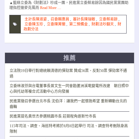
▲藍綠立委為《財劃法》吵成一團，民進黨立委蔡易餘因為國民黨黨團助
理指控搶麥克風而
Read More …
主計長陳淑姿
,
召委賴惠員
,
審計長陳瑞敏
,
立委蔡易餘
,
立委陳玉珍
,
立委陳菁徽
,
第二預備金
,
財劃法吵翻天
,
財
政劃分法
推薦
立法院19日舉行對總統賴清德的彈劾案 贊成56票、反對50票 彈劾案不通
過
立委林淑芬與台電董事長曾文生一同會勘蘆洲溪墘變電所改建 朝日照中
心與托幼等複合式活動中心方向發展
民進黨徵召參選台北市長 沈伯洋：讓我們一起懷抱希望 重新轉動台北的
齒輪
民進黨提名黃世杰參選桃園市長 莊競程角逐新竹市長
115年司法、調查、海巡特考將於8月8日起舉行 司法、調查特考刪除身高
限制