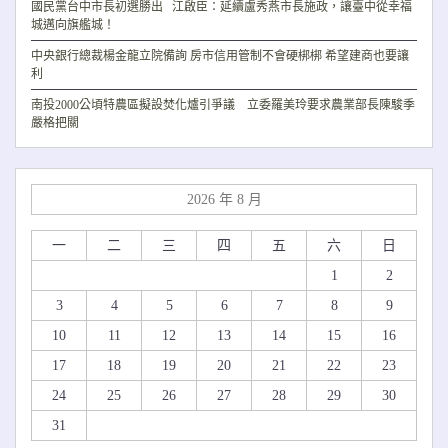
國民黨台中市長初選勝出 江啟臣：延續盧秀燕市長施政，讓臺中從幸福
城邁向旗艦城！
中央銀行總裁楊金龍立院備詢 房市信用管制不會硬梆梆 希望建商也要讓
利
南投2000公頃特農區擬設焚化爐引爭議 立委羅美玲要求農業部長陳駿季
嚴格把關
2026 年 8 月
一
二
三
四
五
六
日
1
2
3
4
5
6
7
8
9
10
11
12
13
14
15
16
17
18
19
20
21
22
23
24
25
26
27
28
29
30
31