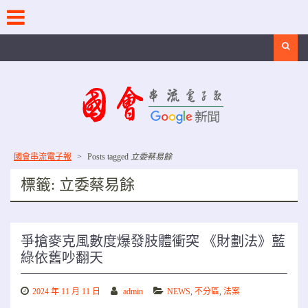
Skip
to
content
Search
國會串流電子報
>
Posts tagged
立委蔡易餘
標籤:
立委蔡易餘
爭搶麥克風數度爆發肢體衝突 《財劃法》藍
綠依舊吵翻天
2024 年 11 月 11 日
admin
NEWS
,
不分區
,
法案