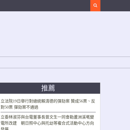
Search
推薦
立法院19日舉行對總統賴清德的彈劾案 贊成56票、反
對50票 彈劾案不通過
立委林淑芬與台電董事長曾文生一同會勘蘆洲溪墘變
電所改建 朝日照中心與托幼等複合式活動中心方向
發展