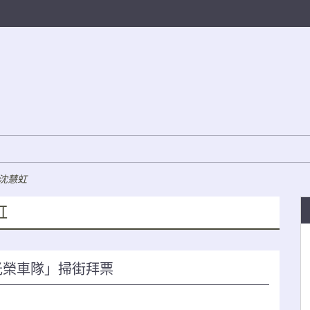
沈慧虹
虹
光榮車隊」掃街拜票