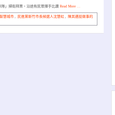
車隊」掃街拜票，沿途有民眾揮手比讚
Read More …
智慧城市
,
民進黨新竹市長候選人沈慧虹
,
陳其邁挺做事的