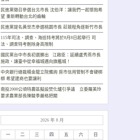
民進黨徵召參選台北市長 沈伯洋：讓我們一起懷抱希
望 重新轉動台北的齒輪
民進黨提名黃世杰參選桃園市長 莊競程角逐新竹市長
115年司法、調查、海巡特考將於8月8日起舉行 司
法、調查特考刪除身高限制
國民黨台中市長初選勝出 江啟臣：延續盧秀燕市長
施政，讓臺中從幸福城邁向旗艦城！
中央銀行總裁楊金龍立院備詢 房市信用管制不會硬梆
梆 希望建商也要讓利
南投2000公頃特農區擬設焚化爐引爭議 立委羅美玲
要求農業部長陳駿季嚴格把關
2026 年 8 月
一
二
三
四
五
六
日