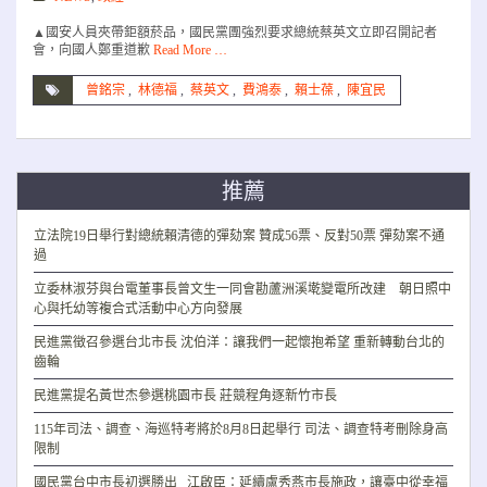
▲國安人員夾帶鉅額菸品，國民黨團強烈要求總統蔡英文立即召開記者
會，向國人鄭重道歉
Read More …
曾銘宗
,
林德福
,
蔡英文
,
費鴻泰
,
賴士葆
,
陳宜民
推薦
立法院19日舉行對總統賴清德的彈劾案 贊成56票、反對50票 彈劾案不通
過
立委林淑芬與台電董事長曾文生一同會勘蘆洲溪墘變電所改建 朝日照中
心與托幼等複合式活動中心方向發展
民進黨徵召參選台北市長 沈伯洋：讓我們一起懷抱希望 重新轉動台北的
齒輪
民進黨提名黃世杰參選桃園市長 莊競程角逐新竹市長
115年司法、調查、海巡特考將於8月8日起舉行 司法、調查特考刪除身高
限制
國民黨台中市長初選勝出 江啟臣：延續盧秀燕市長施政，讓臺中從幸福