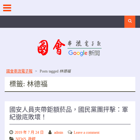
Skip
to
content
Search
國會串流電子報
>
Posts tagged
林德福
標籤:
林德福
國安人員夾帶鉅額菸品，國民黨團抨擊：軍
紀徹底敗壞！
2019 年 7 月 24 日
admin
Leave a comment
NEWS
,
政經