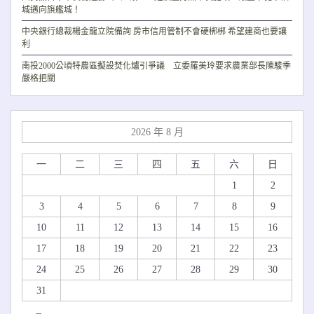
城邁向旗艦城！
中央銀行總裁楊金龍立院備詢 房市信用管制不會硬梆梆 希望建商也要讓
利
南投2000公頃特農區擬設焚化爐引爭議 立委羅美玲要求農業部長陳駿季
嚴格把關
2026 年 8 月
一
二
三
四
五
六
日
1
2
3
4
5
6
7
8
9
10
11
12
13
14
15
16
17
18
19
20
21
22
23
24
25
26
27
28
29
30
31