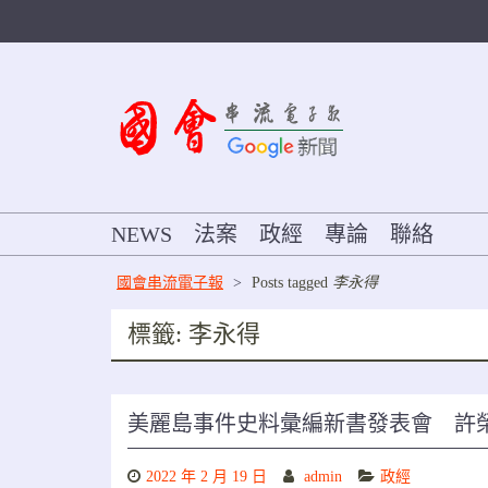
Skip
to
content
NEWS
法案
政經
專論
聯絡
國會串流電子報
>
Posts tagged
李永得
標籤:
李永得
美麗島事件史料彙編新書發表會 許
2022 年 2 月 19 日
admin
政經