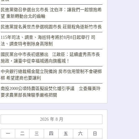
民進黨徵召參選台北市長 沈伯洋：讓我們一起懷抱希
望 重新轉動台北的齒輪
民進黨提名黃世杰參選桃園市長 莊競程角逐新竹市長
115年司法、調查、海巡特考將於8月8日起舉行 司
法、調查特考刪除身高限制
國民黨台中市長初選勝出 江啟臣：延續盧秀燕市長
施政，讓臺中從幸福城邁向旗艦城！
中央銀行總裁楊金龍立院備詢 房市信用管制不會硬梆
梆 希望建商也要讓利
南投2000公頃特農區擬設焚化爐引爭議 立委羅美玲
要求農業部長陳駿季嚴格把關
2026 年 8 月
一
二
三
四
五
六
日