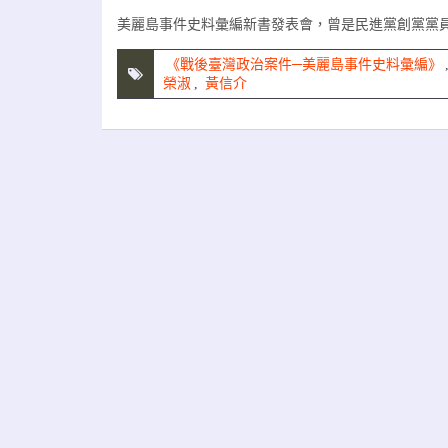
美麗島事件史料彙編新書發表會，曾是民進黨創黨黨
《戰後臺灣政治案件─美麗島事件史料彙編》
榮淑
,
黃信介