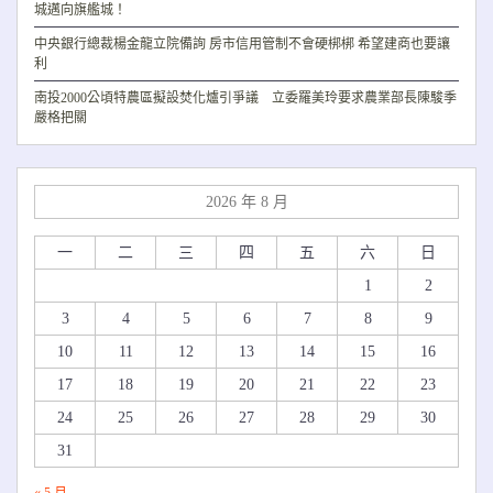
城邁向旗艦城！
中央銀行總裁楊金龍立院備詢 房市信用管制不會硬梆梆 希望建商也要讓
利
南投2000公頃特農區擬設焚化爐引爭議 立委羅美玲要求農業部長陳駿季
嚴格把關
2026 年 8 月
一
二
三
四
五
六
日
1
2
3
4
5
6
7
8
9
10
11
12
13
14
15
16
17
18
19
20
21
22
23
24
25
26
27
28
29
30
31