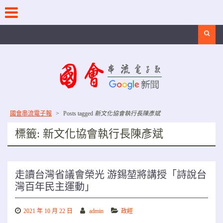
Skip
to
content
Search
國會串流電子報
>
Posts tagged
新文化協會執行長陳彥斌
標籤:
新文化協會執行長陳彥斌
走讀台灣省議會榮光 游錫堃將講授「詩說台
灣百年民主運動」
2021 年 10 月 22 日
admin
政經