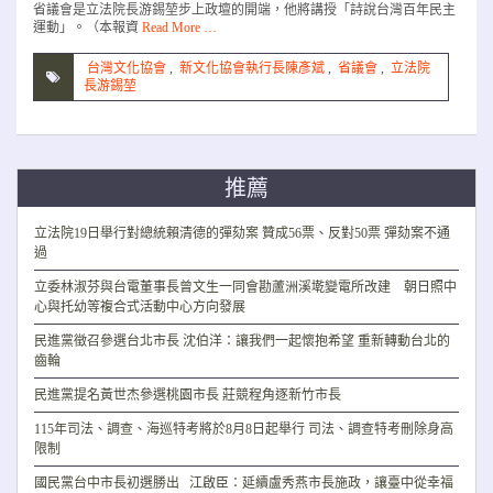
省議會是立法院長游錫堃步上政壇的開端，他將講授「詩說台灣百年民主
運動」。（本報資
Read More …
台灣文化協會
,
新文化協會執行長陳彥斌
,
省議會
,
立法院
長游錫堃
推薦
立法院19日舉行對總統賴清德的彈劾案 贊成56票、反對50票 彈劾案不通
過
立委林淑芬與台電董事長曾文生一同會勘蘆洲溪墘變電所改建 朝日照中
心與托幼等複合式活動中心方向發展
民進黨徵召參選台北市長 沈伯洋：讓我們一起懷抱希望 重新轉動台北的
齒輪
民進黨提名黃世杰參選桃園市長 莊競程角逐新竹市長
115年司法、調查、海巡特考將於8月8日起舉行 司法、調查特考刪除身高
限制
國民黨台中市長初選勝出 江啟臣：延續盧秀燕市長施政，讓臺中從幸福