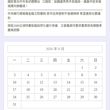
國民黨台中市長初選勝出 江啟臣：延續盧秀燕市長施政，讓臺中從幸福
城邁向旗艦城！
中央銀行總裁楊金龍立院備詢 房市信用管制不會硬梆梆 希望建商也要讓
利
南投2000公頃特農區擬設焚化爐引爭議 立委羅美玲要求農業部長陳駿季
嚴格把關
2026 年 8 月
一
二
三
四
五
六
日
1
2
3
4
5
6
7
8
9
10
11
12
13
14
15
16
17
18
19
20
21
22
23
24
25
26
27
28
29
30
31