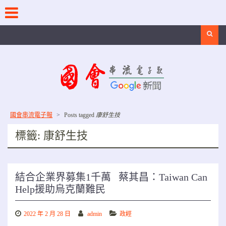
Skip
to
content
Search
國會串流電子報
>
Posts tagged
康舒生技
標籤:
康舒生技
結合企業界募集1千萬 蔡其昌：Taiwan Can
Help援助烏克蘭難民
2022 年 2 月 28 日
admin
政經