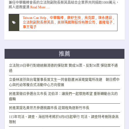
兼任中華職棒會長的立法院副院長蔡其昌結合企業界共同捐助1000萬元，
將人道救援湧
Read More …
Taiwan Can Help
,
中華職棒
,
康舒生技
,
烏克蘭
,
璞永建設
,
立法院副院長蔡其昌
,
美琪瑪國際股份有限公司
,
義隆電子
,
車王電子
推薦
立法院19日舉行對總統賴清德的彈劾案 贊成56票、反對50票 彈劾案不通
過
立委林淑芬與台電董事長曾文生一同會勘蘆洲溪墘變電所改建 朝日照中
心與托幼等複合式活動中心方向發展
民進黨徵召參選台北市長 沈伯洋：讓我們一起懷抱希望 重新轉動台北的
齒輪
民進黨提名黃世杰參選桃園市長 莊競程角逐新竹市長
115年司法、調查、海巡特考將於8月8日起舉行 司法、調查特考刪除身高
限制