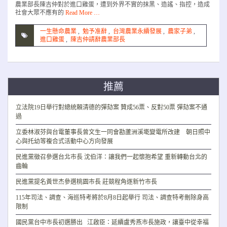
農業部長陳吉仲對於進口雞蛋，遭到外界不實的抹黑、造謠、指控，造成
社會大眾不應有的
Read More …
一生懸命農業
,
勉予准辭
,
台灣農業永續發展
,
農家子弟
,
進口雞蛋
,
陳吉仲請辭農業部長
推薦
立法院19日舉行對總統賴清德的彈劾案 贊成56票、反對50票 彈劾案不通
過
立委林淑芬與台電董事長曾文生一同會勘蘆洲溪墘變電所改建 朝日照中
心與托幼等複合式活動中心方向發展
民進黨徵召參選台北市長 沈伯洋：讓我們一起懷抱希望 重新轉動台北的
齒輪
民進黨提名黃世杰參選桃園市長 莊競程角逐新竹市長
115年司法、調查、海巡特考將於8月8日起舉行 司法、調查特考刪除身高
限制
國民黨台中市長初選勝出 江啟臣：延續盧秀燕市長施政，讓臺中從幸福