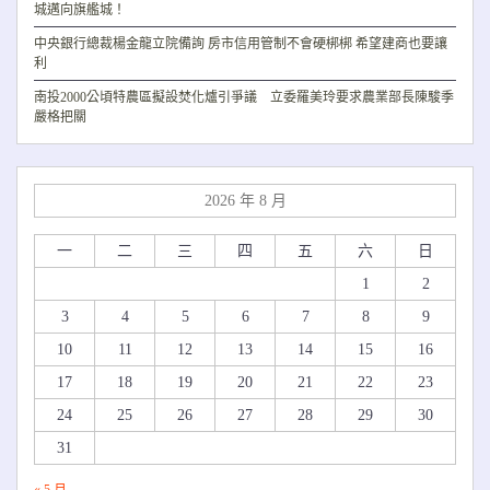
城邁向旗艦城！
中央銀行總裁楊金龍立院備詢 房市信用管制不會硬梆梆 希望建商也要讓
利
南投2000公頃特農區擬設焚化爐引爭議 立委羅美玲要求農業部長陳駿季
嚴格把關
2026 年 8 月
一
二
三
四
五
六
日
1
2
3
4
5
6
7
8
9
10
11
12
13
14
15
16
17
18
19
20
21
22
23
24
25
26
27
28
29
30
31