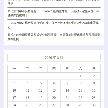
限制
國民黨台中市長初選勝出 江啟臣：延續盧秀燕市長施政，讓臺中從幸福
城邁向旗艦城！
中央銀行總裁楊金龍立院備詢 房市信用管制不會硬梆梆 希望建商也要讓
利
南投2000公頃特農區擬設焚化爐引爭議 立委羅美玲要求農業部長陳駿季
嚴格把關
2026 年 8 月
一
二
三
四
五
六
日
1
2
3
4
5
6
7
8
9
10
11
12
13
14
15
16
17
18
19
20
21
22
23
24
25
26
27
28
29
30