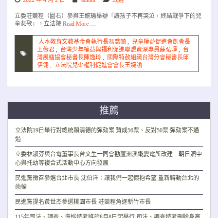
2022 年 4 月 2 日
admin
政經
立委莊競程（圖右）參與王婉瑜舉辦「讓孩子不再哭泣，終結戰爭下的兒
童悲歌」，立法院
Read More …
人本教育文教基金會執行長馮喬蘭
,
兒童權益促進會創會長
王薇君
,
台灣少年權益與福利促進聯盟資深專員蘇弘暉
,
台
灣展翅協會秘書長陳逸玲
,
國際特赦組織台灣分會秘書長邱
伊翎
,
立法院兒少權利促進會會長王婉諭
推薦
立法院19日舉行對總統賴清德的彈劾案 贊成56票、反對50票 彈劾案不通
過
立委林淑芬與台電董事長曾文生一同會勘蘆洲溪墘變電所改建 朝日照中
心與托幼等複合式活動中心方向發展
民進黨徵召參選台北市長 沈伯洋：讓我們一起懷抱希望 重新轉動台北的
齒輪
民進黨提名黃世杰參選桃園市長 莊競程角逐新竹市長
115年司法、調查、海巡特考將於8月8日起舉行 司法、調查特考刪除身高