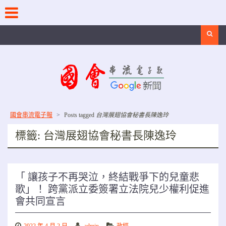
Skip
to
content
Search
國會串流電子報
>
Posts tagged
台灣展翅協會秘書長陳逸玲
標籤:
台灣展翅協會秘書長陳逸玲
「 讓孩子不再哭泣，終結戰爭下的兒童悲
歌」！ 跨黨派立委簽署立法院兒少權利促進
會共同宣言