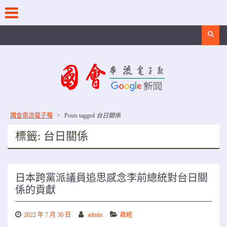
Skip
to
content
Search
國會串流電子報
>
Posts tagged
台日關係
標籤:
台日關係
日本跨黨派議員追思感念李前總統對台日關
係的貢獻
2022 年 7 月 30 日
admin
政經