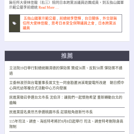
無任所大使林佳龍（右三）陪同日本跨黨派議員訪團成員，到五指山國軍
示範公墓李前總統
Read More …
五指山國軍示範公墓
,
前總統李登輝
,
台日關係
,
外交部無
任所大使林佳龍
,
思考日本安全保障議員之會
,
日本跨黨派
議員
推薦
立法院19日舉行對總統賴清德的彈劾案 贊成56票、反對50票 彈劾案不通
過
立委林淑芬與台電董事長曾文生一同會勘蘆洲溪墘變電所改建 朝日照中
心與托幼等複合式活動中心方向發展
民進黨徵召參選台北市長 沈伯洋：讓我們一起懷抱希望 重新轉動台北的
齒輪
民進黨提名黃世杰參選桃園市長 莊競程角逐新竹市長
115年司法、調查、海巡特考將於8月8日起舉行 司法、調查特考刪除身高
限制