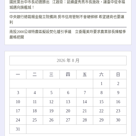
國民黨台中市長初選勝出 江啟臣：延續盧秀燕市長施政，讓臺中從幸福
城邁向旗艦城！
中央銀行總裁楊金龍立院備詢 房市信用管制不會硬梆梆 希望建商也要讓
利
南投2000公頃特農區擬設焚化爐引爭議 立委羅美玲要求農業部長陳駿季
嚴格把關
2026 年 8 月
一
二
三
四
五
六
日
1
2
3
4
5
6
7
8
9
10
11
12
13
14
15
16
17
18
19
20
21
22
23
24
25
26
27
28
29
30
31