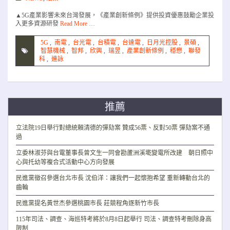
▲5G產業影響未來台灣發展，《產業創新條例》提供投資優惠鼓勵企業投
入更多資源研發
Read More …
5G
,
南電
,
台光電
,
台積電
,
台達電
,
日月光控股
,
景碩
,
智慧機械
,
智邦
,
欣興
,
瑞昱
,
產業創新條例
,
穩懋
,
聯發
科
,
連詠
推薦
立法院19日舉行對總統賴清德的彈劾案 贊成56票、反對50票 彈劾案不通
過
立委林淑芬與台電董事長曾文生一同會勘蘆洲溪墘變電所改建 朝日照中
心與托幼等複合式活動中心方向發展
民進黨徵召參選台北市長 沈伯洋：讓我們一起懷抱希望 重新轉動台北的
齒輪
民進黨提名黃世杰參選桃園市長 莊競程角逐新竹市長
115年司法、調查、海巡特考將於8月8日起舉行 司法、調查特考刪除身高
限制