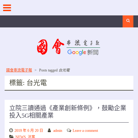
Skip
to
content
Search
國會串流電子報
>
Posts tagged
台光電
標籤:
台光電
立院三讀通過《產業創新條例》，鼓勵企業
投入5G相關產業
2019 年 6 月 20 日
admin
Leave a comment
NEWS
,
法案