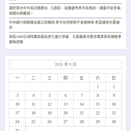
國民黨台中市長初選勝出 江啟臣：延續盧秀燕市長施政，讓臺中從幸福
城邁向旗艦城！
中央銀行總裁楊金龍立院備詢 房市信用管制不會硬梆梆 希望建商也要讓
利
南投2000公頃特農區擬設焚化爐引爭議 立委羅美玲要求農業部長陳駿季
嚴格把關
2026 年 8 月
一
二
三
四
五
六
日
1
2
3
4
5
6
7
8
9
10
11
12
13
14
15
16
17
18
19
20
21
22
23
24
25
26
27
28
29
30
31