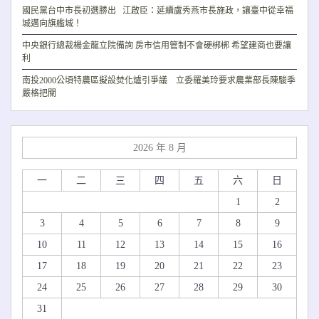
國民黨台中市長初選勝出 江啟臣：延續盧秀燕市長施政，讓臺中從幸福
城邁向旗艦城！
中央銀行總裁楊金龍立院備詢 房市信用管制不會硬梆梆 希望建商也要讓
利
南投2000公頃特農區擬設焚化爐引爭議 立委羅美玲要求農業部長陳駿季
嚴格把關
2026 年 8 月
一
二
三
四
五
六
日
1
2
3
4
5
6
7
8
9
10
11
12
13
14
15
16
17
18
19
20
21
22
23
24
25
26
27
28
29
30
31