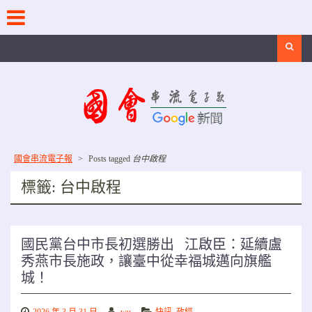
Skip
to
content
Search
國會串流電子報
>
Posts tagged
台中啟程
標籤:
台中啟程
國民黨台中市長初選勝出 江啟臣：延續盧
秀燕市長施政，讓臺中從幸福城邁向旗艦
城！