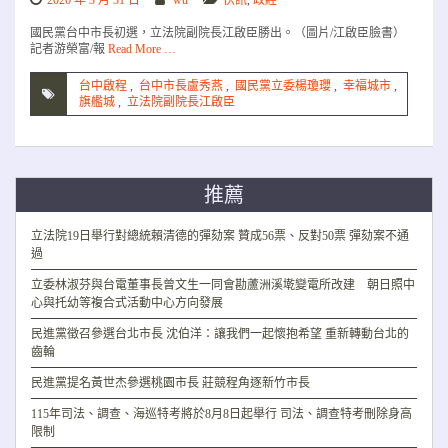
2026 年 3 月 31 日
wu
快訊
,
政經
國民黨台中市長初選，立法院副院長江啟臣勝出。（圖片/江啟臣臉書）
記者游榮富/報
Read More …
台中啟程
,
台中市長盧秀燕
,
國民黨立委楊瓊瓔
,
幸福城市
,
旗艦城
,
立法院副院長江啟臣
推薦
立法院19日舉行對總統賴清德的彈劾案 贊成56票、反對50票 彈劾案不通
過
立委林淑芬與台電董事長曾文生一同會勘蘆洲溪墘變電所改建 朝日照中
心與托幼等複合式活動中心方向發展
民進黨徵召參選台北市長 沈伯洋：讓我們一起懷抱希望 重新轉動台北的
齒輪
民進黨提名黃世杰參選桃園市長 莊競程角逐新竹市長
115年司法、調查、海巡特考將於8月8日起舉行 司法、調查特考刪除身高
限制