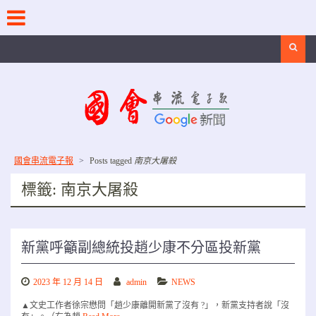
Skip
to
content
Search
國會串流電子報
>
Posts tagged
南京大屠殺
標籤:
南京大屠殺
新黨呼籲副總統投趙少康不分區投新黨
2023 年 12 月 14 日
admin
NEWS
▲文史工作者徐宗懋問「趙少康離開新黨了沒有 ?」，新黨支持者說「沒