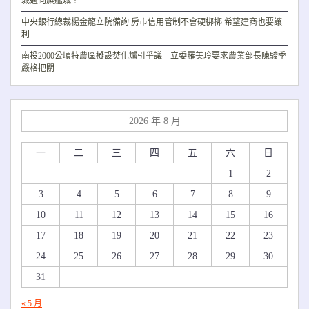
城邁向旗艦城！
中央銀行總裁楊金龍立院備詢 房市信用管制不會硬梆梆 希望建商也要讓
利
南投2000公頃特農區擬設焚化爐引爭議 立委羅美玲要求農業部長陳駿季
嚴格把關
2026 年 8 月
一
二
三
四
五
六
日
1
2
3
4
5
6
7
8
9
10
11
12
13
14
15
16
17
18
19
20
21
22
23
24
25
26
27
28
29
30
31
« 5 月