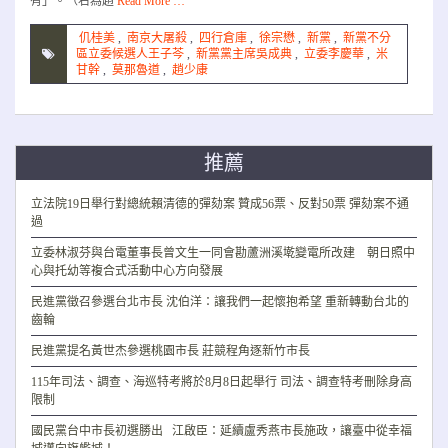
有」。（右為趙
Read More …
仉桂美
,
南京大屠殺
,
四行倉庫
,
徐宗懋
,
新黨
,
新黨不分
區立委候選人王子芩
,
新黨黨主席吳成典
,
立委李慶華
,
米
甘幹
,
莫那魯道
,
趙少康
推薦
立法院19日舉行對總統賴清德的彈劾案 贊成56票、反對50票 彈劾案不通
過
立委林淑芬與台電董事長曾文生一同會勘蘆洲溪墘變電所改建 朝日照中
心與托幼等複合式活動中心方向發展
民進黨徵召參選台北市長 沈伯洋：讓我們一起懷抱希望 重新轉動台北的
齒輪
民進黨提名黃世杰參選桃園市長 莊競程角逐新竹市長
115年司法、調查、海巡特考將於8月8日起舉行 司法、調查特考刪除身高
限制
國民黨台中市長初選勝出 江啟臣：延續盧秀燕市長施政，讓臺中從幸福