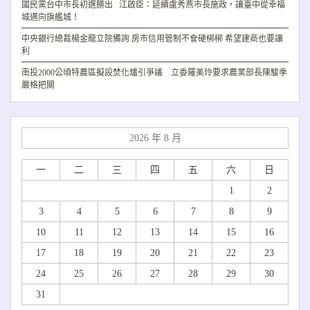
國民黨台中市長初選勝出 江啟臣：延續盧秀燕市長施政，讓臺中從幸福
城邁向旗艦城！
中央銀行總裁楊金龍立院備詢 房市信用管制不會硬梆梆 希望建商也要讓
利
南投2000公頃特農區擬設焚化爐引爭議 立委羅美玲要求農業部長陳駿季
嚴格把關
2026 年 8 月
一
二
三
四
五
六
日
1
2
3
4
5
6
7
8
9
10
11
12
13
14
15
16
17
18
19
20
21
22
23
24
25
26
27
28
29
30
31