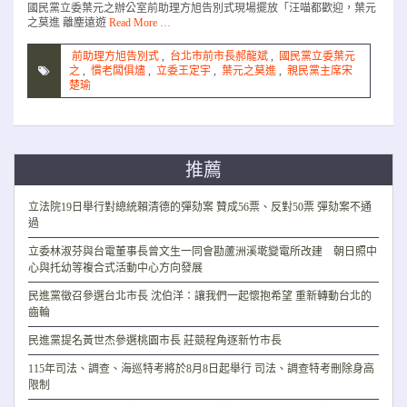
國民黨立委葉元之辦公室前助理方旭告別式現場擺放「汪喵都歡迎，葉元
之莫進 離塵遠遊
Read More …
前助理方旭告別式
,
台北市前市長郝龍斌
,
國民黨立委葉元
之
,
慣老闆俱燼
,
立委王定宇
,
葉元之莫進
,
親民黨主席宋
楚瑜
推薦
立法院19日舉行對總統賴清德的彈劾案 贊成56票、反對50票 彈劾案不通
過
立委林淑芬與台電董事長曾文生一同會勘蘆洲溪墘變電所改建 朝日照中
心與托幼等複合式活動中心方向發展
民進黨徵召參選台北市長 沈伯洋：讓我們一起懷抱希望 重新轉動台北的
齒輪
民進黨提名黃世杰參選桃園市長 莊競程角逐新竹市長
115年司法、調查、海巡特考將於8月8日起舉行 司法、調查特考刪除身高
限制