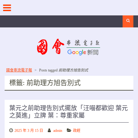
Skip
to
content
Search
國會串流電子報
>
Posts tagged
前助理方旭告別式
標籤:
前助理方旭告別式
葉元之前助理告別式擺放「汪喵都歡迎 葉元
之莫進」立牌 葉：尊重家屬
2025 年 3 月 15 日
admin
政經