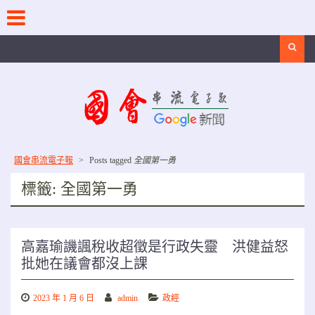
Skip
to
content
Search
國會串流電子報
>
Posts tagged
全國第一勇
標籤:
全國第一勇
高嘉瑜譏諷稅收超徵是行政失靈 洪健益怒
批她在議會都沒上課
2023 年 1 月 6 日
admin
政經