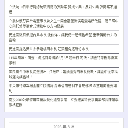
立法院19日舉行對總統賴清德的彈劾案 贊成56票、反對50票 彈劾案不通
過
立委林淑芬與台電董事長曾文生一同會勘蘆洲溪墘變電所改建 朝日照中
心與托幼等複合式活動中心方向發展
民進黨徵召參選台北市長 沈伯洋：讓我們一起懷抱希望 重新轉動台北的
齒輪
民進黨提名黃世杰參選桃園市長 莊競程角逐新竹市長
115年司法、調查、海巡特考將於8月8日起舉行 司法、調查特考刪除身高
限制
國民黨台中市長初選勝出 江啟臣：延續盧秀燕市長施政，讓臺中從幸福
城邁向旗艦城！
中央銀行總裁楊金龍立院備詢 房市信用管制不會硬梆梆 希望建商也要讓
利
南投2000公頃特農區擬設焚化爐引爭議 立委羅美玲要求農業部長陳駿季
嚴格把關
2026 年 8 月