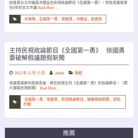
民進黨台北市議員洪健益在民視政論節目《全國第一勇》，怒批高嘉瑜曾
任6年的台北市議
Read More …
余莓莓
,
全國第一勇
,
徐國勇
,
洪健益
,
高嘉瑜
主持民視政論節目《全國第一勇》 徐國勇
要破解假議題假新聞
2022 年 12 月 15 日
admin
政經
徐國勇請辭內政部長後，將在民視主持《全國第一勇》的政論節目。（照
片擷取民視新聞）
Read More …
全國第一勇
,
徐國勇
,
民視政論節目
,
破解錯假新聞
,
認知
作戰
推薦